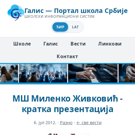
Галис — Портал школа Србије
ШКОЛСКИ ИНФОРМАЦИОНИ СИСТЕМ
ЋИР
LAT
Школе
Галис
Вести
Линкови
Контакт
МШ Миленко Живковић -
кратка презентација
6. јул 2012.
·
Разно
·
← све вести