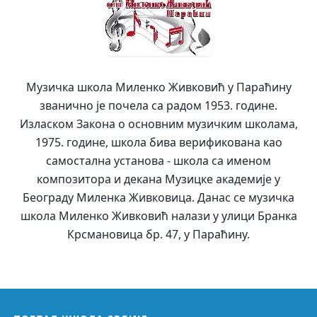
Музичка школа Миленко Живковић у Параћину
званично је почела са радом 1953. године.
Изласком Закона о основним музичким школама,
1975. године,
школа бива верификована као
самостална установа - школа са именом
композитора и декана Музицке академије у
Београду Миленка Живковица. Данас се музичка
школа Миленко Живковић налази у улици Бранка
Крсмановица бр. 47, у Параћину.